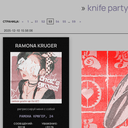
»
knife party
СТРАНИЦА:
«
1
…
51
52
53
54
55
…
59
»
2025-12-10 15:56:06
RAMONA KRUGER
регрессируй меня с собой
РАМОНА КРЮГЕР, 24
СООБЩЕНИЙ:
УВАЖЕНИЕ:
30118
+31176