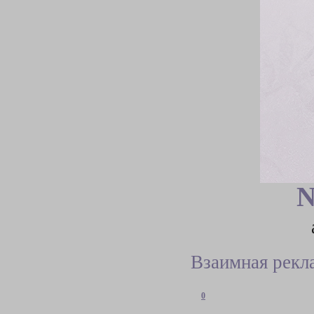
N
Взаимная рекл
0