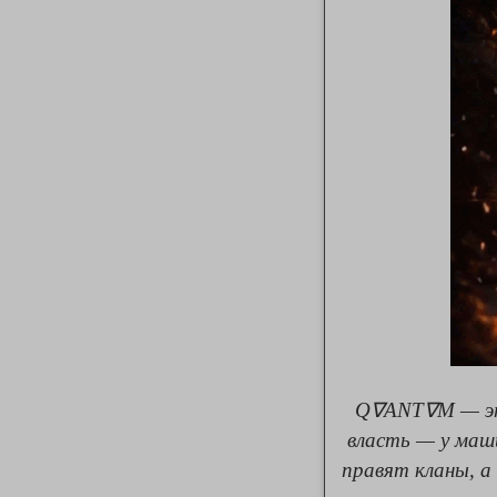
Q∇ANT∇M — это
власть — у маш
правят кланы, а