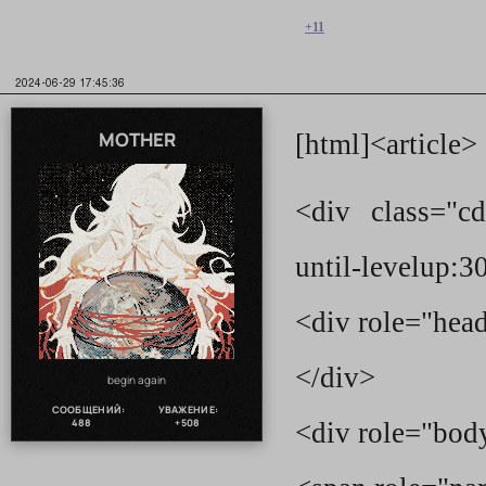
+11
2024-06-29 17:45:36
MOTHER
[html]<article>
<div class="cd
until-levelup:3
<div role="hea
</div>
begin again
СООБЩЕНИЙ:
УВАЖЕНИЕ:
488
+508
<div role="bod