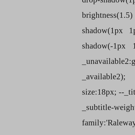
brightness(1.5) 
shadow(1px 1
shadow(-1px 
_unavailable2:
_available2); 
size:18px; --_ti
_subtitle-wei
family:'Raleway