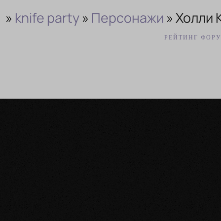
»
knife party
»
Персонажи
»
Холли 
РЕЙТИНГ ФОР