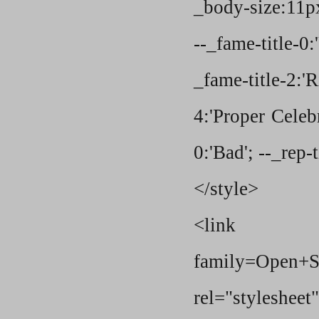
_body-size:11px
--_fame-title-0
_fame-title-2:'R
4:'Proper Celebr
0:'Bad'; --_rep-t
</style>
<link href
family=Open+Sa
rel="styleshe