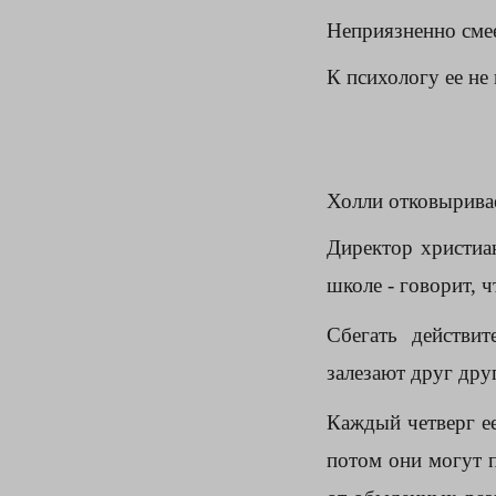
Неприязненно смее
К психологу ее не 
Холли отковыривае
Директор христиа
школе - говорит, 
Сбегать действи
залезают друг друг
Каждый четверг ее
потом они могут п