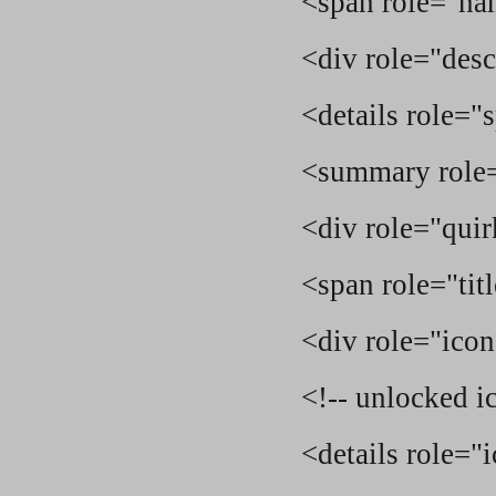
<span role="n
<div role="des
<details role="
<summary role
<div role="qui
<span role="ti
<div role="ico
<!-- unlocked i
<details role="