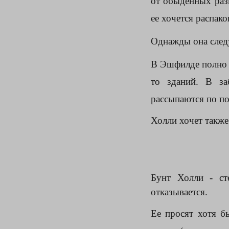
от обыденных разг
ее хочется распако
Однажды она следу
В Эшфилде полно з
то зданий. В за
рассыпаются по по
Холли хочет также
Бунт Холли - ст
отказывается.
Ее просят хотя б