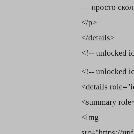
— просто скол
</p>
</details>
<!-- unlocked i
<!-- unlocked i
<details role="
<summary role
<img
src="https://u