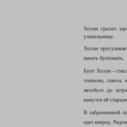
Холли грызет зау
учительнице.
Холли прогуливае
начать бунтовать.
Бунт Холли - стек
тоннелю, сквозь 
автобусе до штр
кажутся ей старым
В заброшенной пс
едет вперед. Рядо