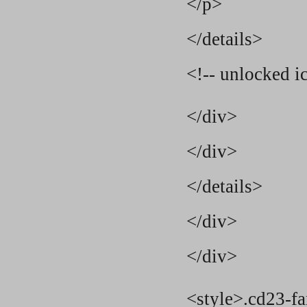
</p>
</details>
<!-- unlocked i
</div>
</div>
</details>
</div>
</div>
<style>.cd23