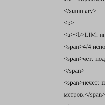
</summary>
<p>
<u><b>LIM: и
<span>4/4 исп
<span>чёт: под
</span>
<span>нечёт: 
метров.</span