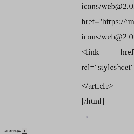
icons/web@2.0
href="https://
icons/web@2.0.3
<link href="ht
rel="stylesheet
</article>
[/html]
0
СТРАНИЦА:
1