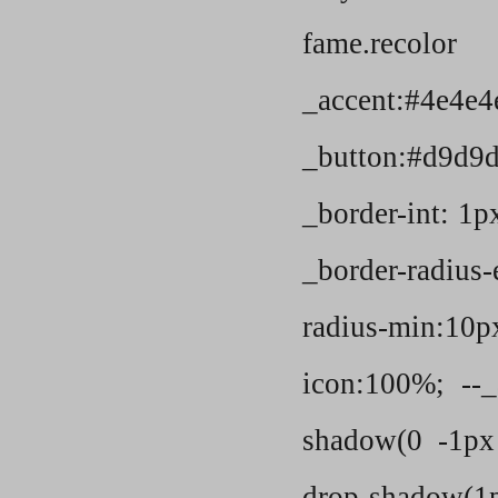
fame.recolor
_accent:#4e4
_button:#d9d9
_border-int: 1px
_border-radius
radius-min:10px
icon:100%; --_
shadow(0 -1px 
drop-shadow(1p