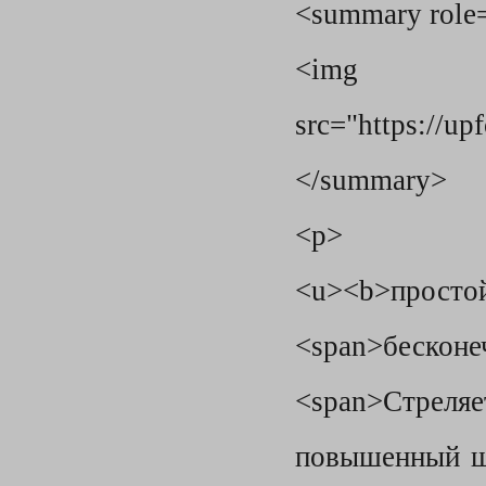
<summary role
<img
src="https://u
</summary>
<p>
<u><b>просто
<span>бесконе
<span>Стреля
повышенный ша