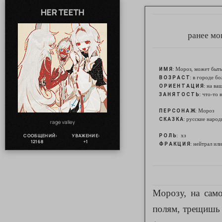
HER TEETH
ранее мо
: Мороз, может быт
И М Я
: в городе бо
В О З Р А С Т
: на ва
О Р И Е Н Т А Ц И Я
: что-то 
З А Н Я Т О С Т Ь
: Мороз
П Е Р С О Н А Ж
: русские наро
С К А З К А
rage valley
СООБЩЕНИЙ:
УВАЖЕНИЕ:
: хз
Р О Л Ь
12168
+1
: нейтрал ил
Ф Р А К Ц И Я
Морозу, на сам
полям, трещишь 