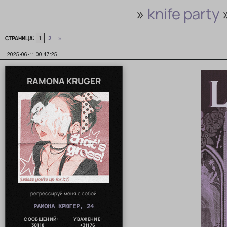
»
knife party
СТРАНИЦА:
1
2
»
2025-06-11 00:47:25
RAMONA KRUGER
регрессируй меня с собой
РАМОНА КРЮГЕР, 24
СООБЩЕНИЙ:
УВАЖЕНИЕ:
30118
+31176