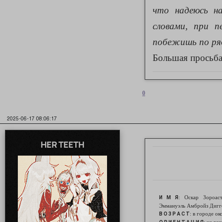
что надеюсь н
словами, при 
побежишь по ря
Большая просьба 
0
2025-06-17 08:06:17
HER TEETH
: Оскар Зороас
И М Я
Эммануэль Амбройз Дигг
: в городе о
В О З Р А С Т