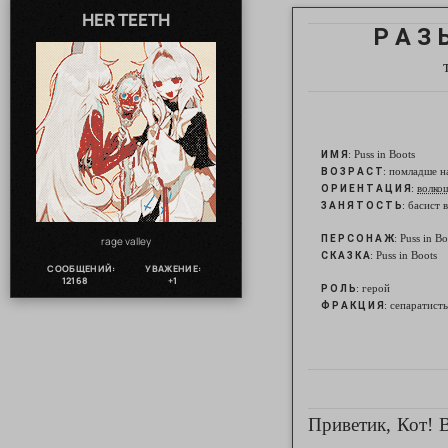
HER TEETH
Р А З 
: Puss in Boots
И М Я
: помладше н
В О З Р А С Т
:
волко
О Р И Е Н Т А Ц И Я
: басист
З А Н Я Т О С Т Ь
: Puss in Bo
П Е Р С О Н А Ж
rage valley
: Puss in Boots
С К А З К А
СООБЩЕНИЙ:
УВАЖЕНИЕ:
12168
+1
: герой
Р О Л Ь
: сепаратист
Ф Р А К Ц И Я
Приветик, Кот! 