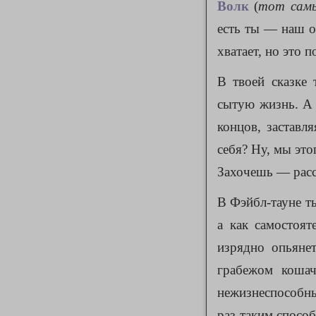
Волк
(
тот сам
есть ты — наш о
хватает, но это п
В твоей сказке
сытую жизнь. А 
концов, заставл
себя? Ну, мы это
Захочешь — расс
В Фэйбл-тауне ты
а как самостоят
изрядно опьянет
грабежом кошач
нежизнеспособны
раз таким способ