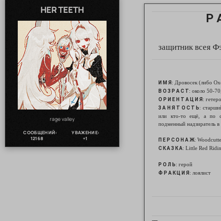
HER TEETH
Р 
защитник всея Ф
: Дровосек (либо Ох
И М Я
: около 50-70
В О З Р А С Т
: гетер
О Р И Е Н Т А Ц И Я
: старши
З А Н Я Т О С Т Ь
или кто-то ещё, а по 
rage valley
подменный надзиратель в
СООБЩЕНИЙ:
УВАЖЕНИЕ:
12168
+1
: Woodcutte
П Е Р С О Н А Ж
: Little Red Rid
С К А З К А
: герой
Р О Л Ь
: лоялист
Ф Р А К Ц И Я