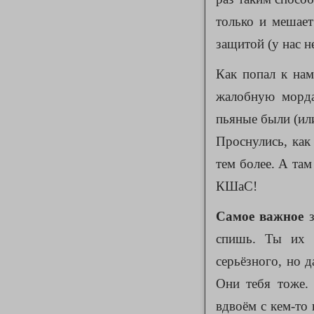
только и мешае
защитой (у нас н
Как попал к нам
жалобную морда
пьяные были (ил
Проснулись, как
тем более. А там
КШаС!
Самое важное
з
спишь. Ты и
серьёзного, но 
Они тебя тоже. 
вдвоём с кем-то 