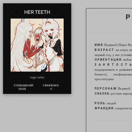
HER TEETH
Р
: Водяной (Павел Во
И М Я
: на откуп и
В О З Р А С Т
первый год, у нас устояв
: любая
О Р И Е Н Т А Ц И Я
З А Н Я Т О С Т Ь
поддерживать и развивать
бизнесе), неофициа
rage valley
проституцию
СООБЩЕНИЙ:
УВАЖЕНИЕ:
: Водяной
12168
+1
П Е Р С О Н А Ж
: русские наро
С К А З К А
: злодей
Р О Л Ь
: сепаратист
Ф Р А К Ц И Я