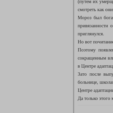
(путем их умерщ
смотреть как они
Мороз был богат
привязанности о
приглянулся.
Но вот почитание
Поэтому появле
сокращенным вли
в Центре адаптац
Зато после вып
больнице, школам
Центре адаптаци
Да только этого 