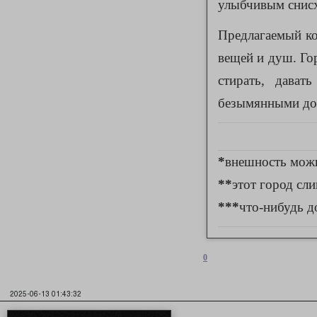
улыбчивым снис
Предлагаемый ко
вещей и душ. Го
стирать, дават
безымянными дол
*
внешность мож
**
этот город сл
***
что-нибудь до
0
2025-06-13 01:43:32