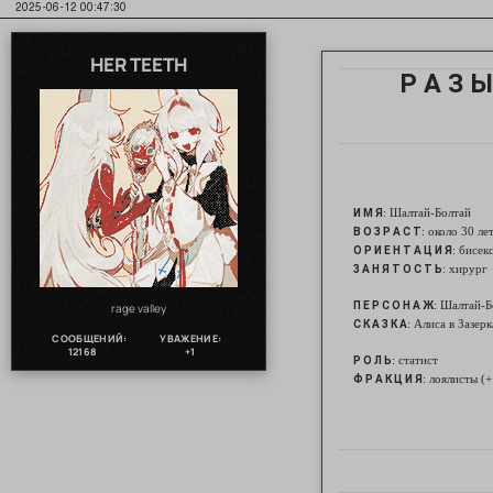
2025-06-12 00:47:30
HER TEETH
Р А З Ы
: Шалтай-Болтай
И М Я
: около 30 ле
В О З Р А С Т
: бисек
О Р И Е Н Т А Ц И Я
: хирург
З А Н Я Т О С Т Ь
: Шалтай-Б
П Е Р С О Н А Ж
rage valley
: Алиса в Зазерк
С К А З К А
СООБЩЕНИЙ:
УВАЖЕНИЕ:
12168
+1
: статист
Р О Л Ь
: лоялисты (
Ф Р А К Ц И Я