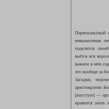
Первоклассный 
невыносимая ли
поделится свое
вьётся вся коро
важное в нём сод
это вообще за б
Загадки, недо
аристократии Бе
[впустую] — прощ
нравится знать 