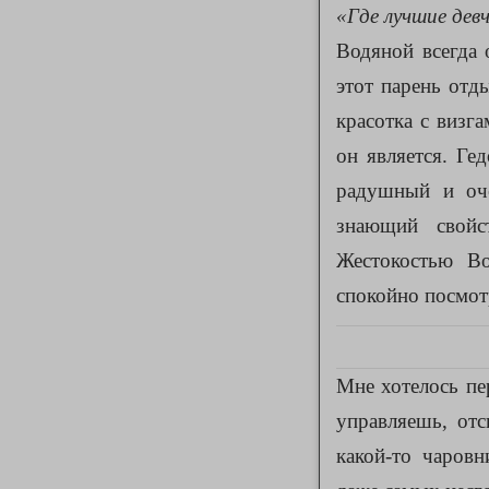
«Где лучшие девч
Водяной всегда 
этот парень отд
красотка с визг
он является. Ге
радушный и оче
знающий свойс
Жестокостью Во
спокойно посмотр
Мне хотелось пе
управляешь, от
какой-то чаровн