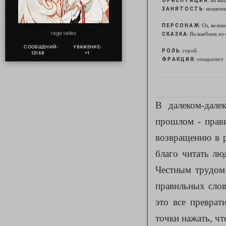
: на ва
О Р И Е Н Т А Ц И Я
: мошенн
З А Н Я Т О С Т Ь
: Оз, вели
П Е Р С О Н А Ж
rage valley
: Волшебник из
С К А З К А
СООБЩЕНИЙ:
УВАЖЕНИЕ:
: герой
Р О Л Ь
12168
+1
: сепаратист
Ф Р А К Ц И Я
В далеком-дале
прошлом - прав
возвращению в р
благо читать лю
Честным трудом 
правильных слов
это все преврат
точки нажать, ч