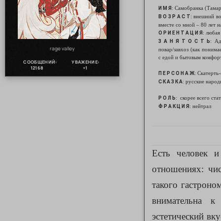
: Самобранка (Тама
И М Я
: внешний во
В О З Р А С Т
вместе со мной – 80 лет н
: любая
О Р И Е Н Т А Ц И Я
: А
З А Н Я Т О С Т Ь
rage valley
повар/завхоз (как понима
с едой и бытовым комфор
СООБЩЕНИЙ:
УВАЖЕНИЕ:
12168
+1
: Скатерть
П Е Р С О Н А Ж
: русские народ
С К А З К А
: скорее всего ста
Р О Л Ь
: нейтрал
Ф Р А К Ц И Я
Есть человек и
отношениях: чис
такого гастроно
внимательна к
эстетический вку