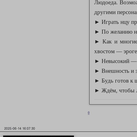
Людоеда. Возмож
другими персонаж
► Играть нцу пр
► По желанию нца
► Как и многие 
хвостом — эроген
► Невысокий — 
► Внешность и з
► Будь готов к ш
► Ждём, чтобы
0
2025-06-14 16:07:30