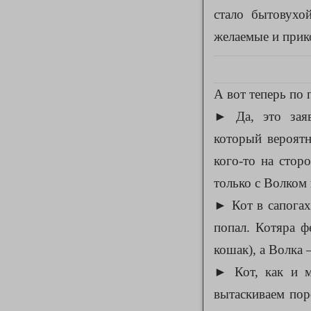
стало бытовухо
желаемые и прик
А вот теперь по 
► Да, это заяв
который вероятн
кого-то на стор
только с Волком
► Кот в сапогах
попал. Котяра ф
кошак), а Волка 
► Кот, как и м
вытаскиваем пор