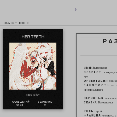
0
2025-06-11 10:00:18
HER TEETH
Р А 
: Белоснежка
И М Я
: в городе 
В О З Р А С Т
лет
: бисек
О Р И Е Н Т А Ц И Я
: от 
З А Н Я Т О С Т Ь
криминального
rage valley
: Белоснеж
П Е Р С О Н А Ж
СООБЩЕНИЙ:
УВАЖЕНИЕ:
: Белоснежка
С К А З К А
12168
+1
: герой
Р О Л Ь
: лоялисты, 
Ф Р А К Ц И Я