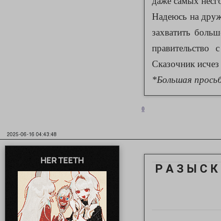
даже самых несг
Надеюсь на друж
захватить больш
правительство 
Сказочник исчез
*Большая просьб
0
2025-06-16 04:43:48
HER TEETH
Р А З Ы С К