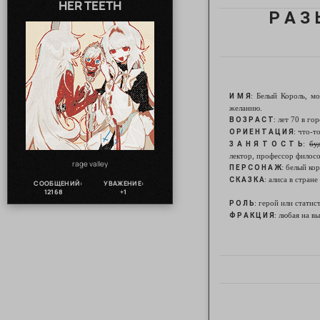
HER TEETH
Р А З 
: Белый Король, м
И М Я
желанию.
: лет 70 в го
В О З Р А С Т
: что-т
О Р И Е Н Т А Ц И Я
:
бу
З А Н Я Т О С Т Ь
лектор, профессор филос
rage valley
: белый кор
П Е Р С О Н А Ж
: алиса в стране
С К А З К А
СООБЩЕНИЙ:
УВАЖЕНИЕ:
12168
+1
: герой или статис
Р О Л Ь
: любая на в
Ф Р А К Ц И Я